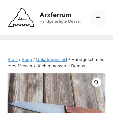
Zum
Inhalt
Arxferrum
springen
Menü
Handgefertigte Messer
Start
/
Shop
/
Unkategorisiert
/ Handgeschmied
etes Messer / Küchenmesser – Damast