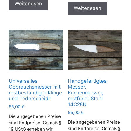
Weiterlesen
Weiterlesen
Universelles
Handgefertigtes
Gebrauchsmesser mit
Messer,
rostbeständiger Klinge
Küchenmesser,
und Lederscheide
rostfreier Stahl
14C28N
55,00
€
55,00
€
Die angegebenen Preise
Die angegebenen Preise
sind Endpreise. Gemäß §
sind Endpreise. Gemäß §
19 UStG erheben wir