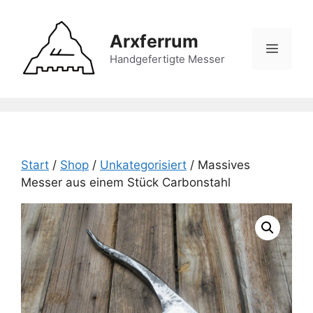
Zum
Inhalt
Arxferrum
springen
Menü
Handgefertigte Messer
Start
/
Shop
/
Unkategorisiert
/ Massives
Messer aus einem Stück Carbonstahl