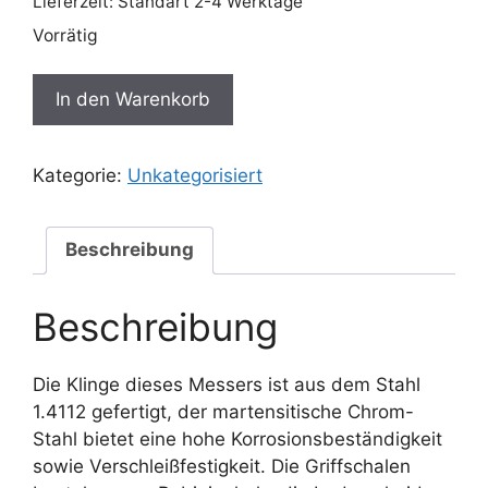
Lieferzeit:
Standart 2-4 Werktage
Vorrätig
Handgefertigtes
In den Warenkorb
Messer
-
rostbeständiger
Kategorie:
Unkategorisiert
Stahl
Menge
Beschreibung
Beschreibung
Die Klinge dieses Messers ist aus dem Stahl
1.4112 gefertigt, der martensitische Chrom-
Stahl bietet eine hohe Korrosionsbeständigkeit
sowie Verschleißfestigkeit. Die Griffschalen