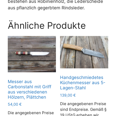
bestehen aus Robinienholz, die Lederscheide
aus pflanzlich gegerbtem Rindsleder.
Ähnliche Produkte
Handgeschmiedetes
Messer aus
Küchenmesser aus 5-
Carbonstahl mit Griff
Lagen-Stahl
aus verschiedenen
139,00
€
Hölzern, Plättchen
Die angegebenen Preise
54,00
€
sind Endpreise. Gemäß §
Die angegebenen Preise
19 UStG erheben wir