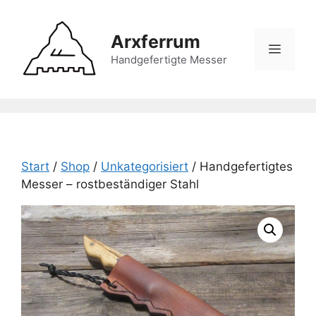
Zum
Inhalt
Arxferrum
springen
Menü
Handgefertigte Messer
Start
/
Shop
/
Unkategorisiert
/ Handgefertigtes
Messer – rostbeständiger Stahl